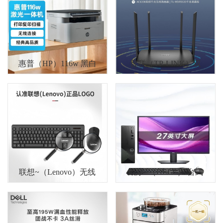
宝福林
个性定制
企业采购
五金工具
惠普（HP）116w 黑白
普联（TP-LINK）双
办公用品
激光打印机
千兆路由器 易展mesh
劳保防护用品
分布式 AC1200
搬家服务
场景保洁
联想~（Lenovo）无线
戴尔~（DELL） 台式
键盘鼠标套装 键鼠套
电脑主机(酷睿12代i5-
装
12400 8G DDR5