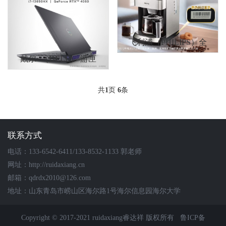
飞利浦（PHILIPS）全
戴尔~（DELL） 游匣
自动美式咖啡机 家用
G16游戏本笔记本电脑
豆粉两用 现磨一体 带
共
1
页
6
条
16英寸电竞本(i7HX
咖啡豆研磨
16G
联系方式
电话：133-6542-6411/133-8532-1133 郭老师
网址：http://ruidaxiang.cn
邮箱：qdrdx2010@126.com
地址：山东青岛市崂山区海尔路1号海尔信息园海尔大学
Copyright © 2017-2021 ruidaxiang睿达祥 版权所有
鲁ICP备