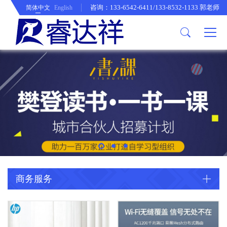
咨询：133-6542-6411/133-8532-1133 郭老师
简体中文
English
生活服务
商务服务
公司介绍
休闲食品类
粮油速食
商务伴手礼
个性定制
企业采购
五金工具
办公用品
休闲食品类
商务伴手礼
公司简介
歌帝梵超值系列
锋味派
朱炳仁~铜
饰品&工服
农牧园艺
史丹利
电器类
粮油速食
万仟堂
企业文化
臻味系列
採光纯钛
家居日用
床上用品
德力西
桌椅~凳
顺鑫鑫源
德国米技
业务体系
鲜品屋
南山先生~晓礼
生活用品
欧莱德
图书文娱
诺西贝
北京同仁堂
家居用品
体育用品
水星家纺
喜来登
收纳用品
徐福记
LEXON
母婴幼童
派克
商务服务
收纳
持棠
家居用品
ZIPPO