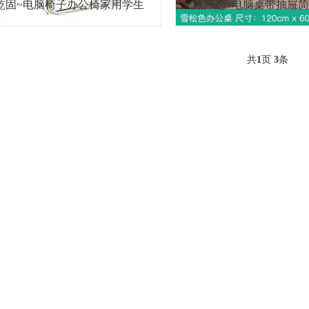
乾固~电脑椅子办公椅家用学生
甄严选~电脑桌带抽屉
弓形人体工学靠背椅
办公式电脑卓带锁带抽
共
1
页
3
条
生