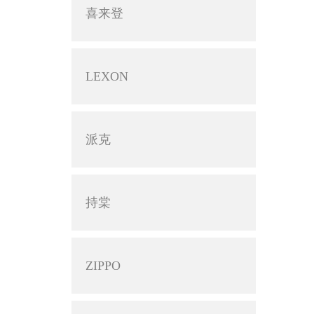
喜来登
LEXON
派克
持棠
ZIPPO