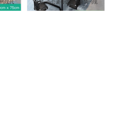
简约现代
圣黎~办公桌会议桌长桌简约现
屉家用学
代长方形培训洽谈桌 2.0*1.0米
会议桌