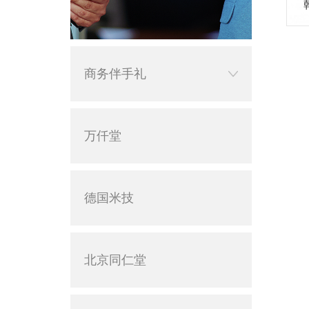
商务伴手礼
万仟堂
德国米技
北京同仁堂