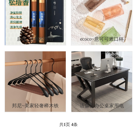
宝福林
个性定制
企业采购
五金工具
后儒~天然松塔香
ecoco~意可可漱口杯
办公用品
劳保防护用品
搬家服务
场景保洁
邦尼~美家轻奢榉木铁
语森忆办公桌家用电
艺衣架家用高端成人
脑桌
共
1
页
4
条
撑子防肩角防滑晾衣