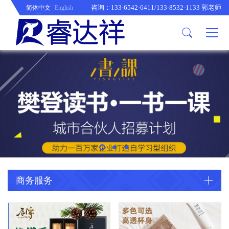
咨询：133-6542-6411/133-8532-1133 郭老师
简体中文
English
生活服务
商务服务
公司介绍
休闲食品类
粮油速食
商务伴手礼
个性定制
企业采购
五金工具
办公用品
休闲食品类
商务伴手礼
公司简介
歌帝梵超值系列
锋味派
朱炳仁~铜
饰品&工服
农牧园艺
史丹利
电器类
粮油速食
万仟堂
企业文化
臻味系列
採光纯钛
家居日用
床上用品
德力西
桌椅~凳
顺鑫鑫源
德国米技
业务体系
鲜品屋
南山先生~晓礼
生活用品
欧莱德
图书文娱
诺西贝
北京同仁堂
家居用品
体育用品
水星家纺
喜来登
收纳用品
徐福记
LEXON
母婴幼童
派克
商务服务
收纳
持棠
家居用品
ZIPPO