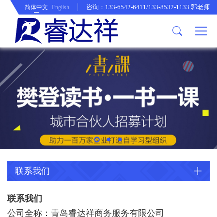
咨询：133-6542-6411/133-8532-1133 郭老师
简体中文
English
生活服务
商务服务
公司介绍
休闲食品类
粮油速食
商务伴手礼
个性定制
企业采购
五金工具
办公用品
休闲食品类
商务伴手礼
公司简介
歌帝梵超值系列
锋味派
朱炳仁~铜
饰品&工服
农牧园艺
史丹利
电器类
粮油速食
万仟堂
企业文化
臻味系列
採光纯钛
家居日用
床上用品
德力西
桌椅~凳
顺鑫鑫源
德国米技
业务体系
鲜品屋
南山先生~晓礼
生活用品
欧莱德
图书文娱
诺西贝
北京同仁堂
家居用品
体育用品
水星家纺
喜来登
收纳用品
徐福记
LEXON
母婴幼童
派克
联系我们
收纳
持棠
家居用品
ZIPPO
联系我们
公司全称：青岛睿达祥商务服务有限公司