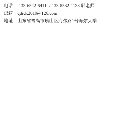
宝福林
电话： 133-6542-6411 /
133-8532-1133
郭老师
个性定制
邮箱：qdrdx2010@126.com
地址：山东省青岛市崂山区海尔路1号海尔大学
企业采购
五金工具
办公用品
劳保防护用品
搬家服务
场景保洁